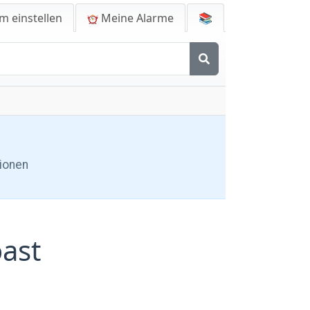
m einstellen
Meine Alarme
📚
tionen
oast