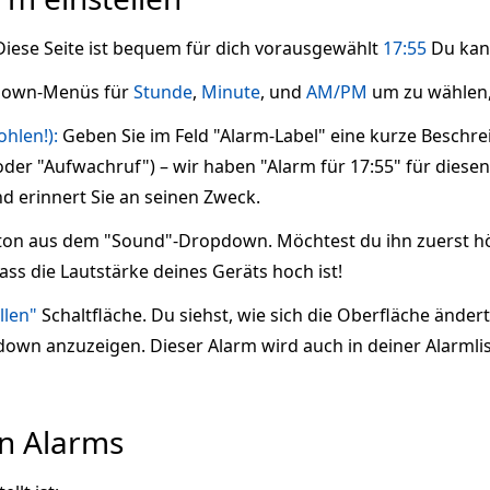
 Diese Seite ist bequem für dich vorausgewählt
17:55
Du kann
down-Menüs für
Stunde
,
Minute
, und
AM/PM
um zu wählen, 
hlen!):
Geben Sie im Feld "Alarm-Label" eine kurze Beschrei
r "Aufwachruf") – wir haben "Alarm für 17:55" für diesen 
nd erinnert Sie an seinen Zweck.
on aus dem "Sound"-Dropdown. Möchtest du ihn zuerst hör
dass die Lautstärke deines Geräts hoch ist!
llen"
Schaltfläche. Du siehst, wie sich die Oberfläche ändert
tdown anzuzeigen. Dieser Alarm wird auch in deiner Alarmli
en Alarms